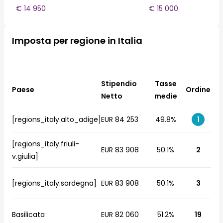
€ 14 950
€ 15 000
Imposta per regione in Italia
Stipendio
Tasse
Paese
Ordine
Netto
medie
[regions_italy.alto_adige]
EUR 84 253
49.8%
1
[regions_italy.friuli-
EUR 83 908
50.1%
2
v.giulia]
[regions_italy.sardegna]
EUR 83 908
50.1%
3
Basilicata
EUR 82 060
51.2%
19