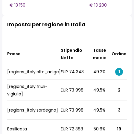
€ 13 150
€ 13 200
Imposta per regione in Italia
Stipendio
Tasse
Paese
Ordine
Netto
medie
[regions_italy.alto_adige]
EUR 74 343
49.2%
1
[regions_italy.friuli-
EUR 73 998
49.5%
2
v.giulia]
[regions_italy.sardegna]
EUR 73 998
49.5%
3
Basilicata
EUR 72 388
50.6%
19