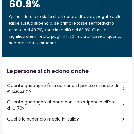
60.9
%
Quindi, dato che sia tu che il datore di lavoro pagate delle
tasse sul tuo stipendio, se prima le tasse sembravano
essere del 49.2%, sono in realtà del 60.9%. Questo
significa che in realtà paghi il 11.7% in più di tasse di quanto
sembrasse inizialmente.
Le persone si chiedono anche
Quanto guadagno l'ora con uno stipendio annuale di
€ 146 400?
Quanto guadagno all'anno con uno stipendio all'ora
di € 70?
Qual è lo stipendio medio in Italia?