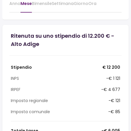
Anno
Mese
Bimensile
Settimana
Giorno
Ora
Ritenuta su uno stipendio di 12.200 € -
Alto Adige
Stipendio
€ 12 200
INPS
-€ 1 121
IRPEF
-€ 4 677
Imposta regionale
-€ 121
Imposta comunale
-€ 85
Totale tasse
-€ 6 005