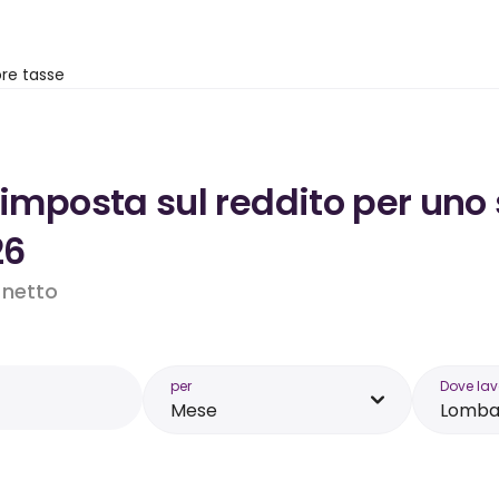
re tasse
’imposta sul reddito per uno
26
o netto
per
Dove lav
Mese
Lomba