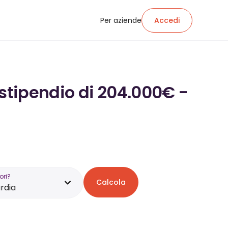
Per aziende
Accedi
 stipendio di 204.000€ -
ori?
Calcola
rdia