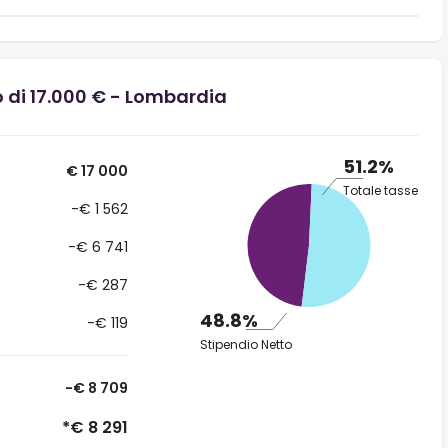
o di 17.000 € - Lombardia
51.2%
€ 17 000
Totale tasse
-€ 1 562
-€ 6 741
-€ 287
48.8%
-€ 119
Stipendio Netto
-€ 8 709
*€ 8 291