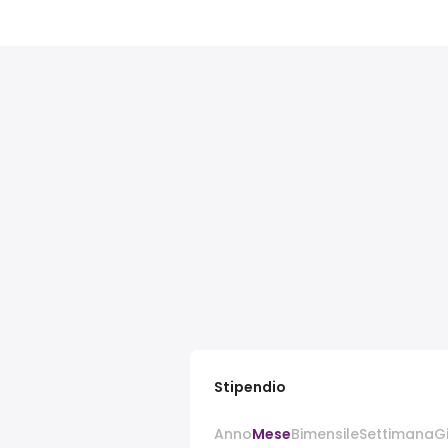
Stipendio
Anno
Mese
Bimensile
Settimana
G