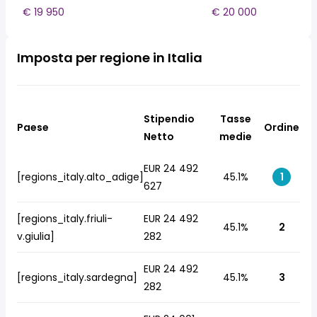
€ 19 950
€ 20 000
Imposta per regione in Italia
Stipendio
Tasse
Paese
Ordine
Netto
medie
EUR 24 492
[regions_italy.alto_adige]
45.1%
1
627
[regions_italy.friuli-
EUR 24 492
45.1%
2
v.giulia]
282
EUR 24 492
[regions_italy.sardegna]
45.1%
3
282