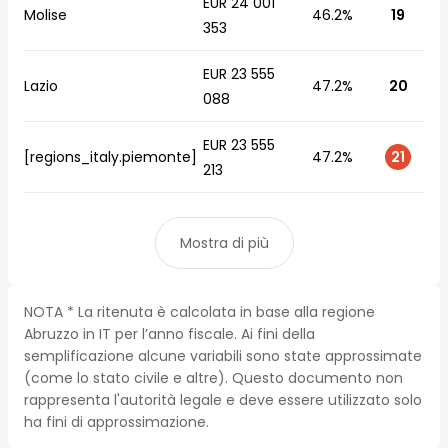
EUR 24 001
Molise
46.2%
19
353
EUR 23 555
Lazio
47.2%
20
088
EUR 23 555
[regions_italy.piemonte]
47.2%
21
213
Mostra di più
NOTA * La ritenuta è calcolata in base alla regione
Abruzzo in IT per l’anno fiscale. Ai fini della
semplificazione alcune variabili sono state approssimate
(come lo stato civile e altre). Questo documento non
rappresenta l'autorità legale e deve essere utilizzato solo
ha fini di approssimazione.