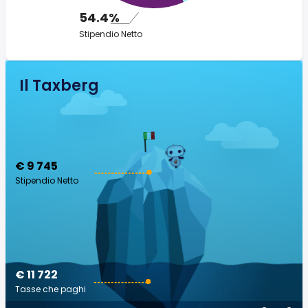
54.4%
Stipendio Netto
Il Taxberg
€ 9 745
Stipendio Netto
€ 11 722
Tasse che paghi