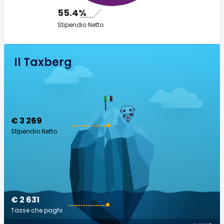
55.4%
Stipendio Netto
Il Taxberg
€ 3 269
Stipendio Netto
€ 2 631
Tasse che paghi