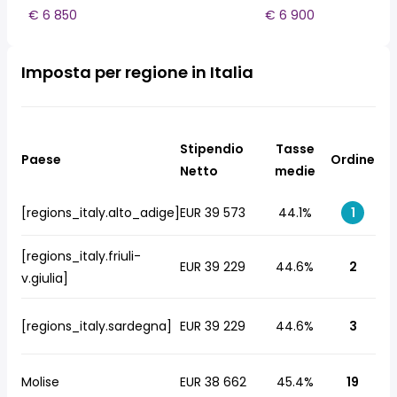
€ 6 850
€ 6 900
Imposta per regione in Italia
Stipendio
Tasse
Paese
Ordine
Netto
medie
[regions_italy.alto_adige]
EUR 39 573
44.1%
1
[regions_italy.friuli-
EUR 39 229
44.6%
2
v.giulia]
[regions_italy.sardegna]
EUR 39 229
44.6%
3
Molise
EUR 38 662
45.4%
19