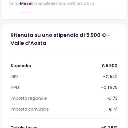
Anno
Mese
Bimensile
Settimana
Giorno
Ora
Ritenuta su uno stipendio di 5.900 € -
Valle d’Aosta
Stipendio
€ 5 900
INPS
-€ 542
IRPEF
-€ 1 975
Imposta regionale
-€ 73
Imposta comunale
-€ 41
Totale tasse
-€ 2 631