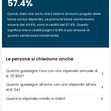
57.4
%
Quindi, dato che sia tu che il datore di lavoro pagate delle
tasse sul tuo stipendio, se prima le tasse sembravano
essere del 44.6%, sono in realtà del 57.4%. Questo
significa che in realtà paghi il 12.8% in più di tasse di
quanto sembrasse inizialmente.
Le persone si chiedono anche
Quanto guadagno l'ora con uno stipendio annuale di
€ 70 800?
Quanto guadagno all'anno con uno stipendio all'ora
di € 34?
Qual è lo stipendio medio in Italia?