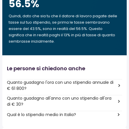
56.5
%
Quindi, dato che sia tu che il datore di lavoro pagate delle
tasse sul tuo stipendio, se prima le tasse sembravano
essere del 43.5%, sono in realtà del 56.5%. Questo
significa che in realtà paghi il 13% in più di tasse di quanto
sembrasse inizialmente.
Le persone si chiedono anche
Quanto guadagno l'ora con uno stipendio annuale di
€ 61 800?
Quanto guadagno all'anno con uno stipendio all'ora
di € 30?
Qual è lo stipendio medio in Italia?