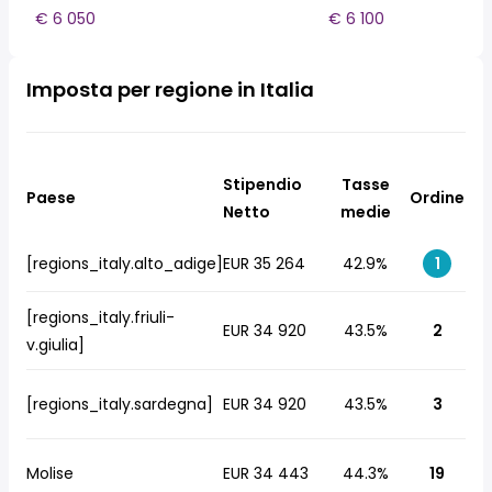
€ 6 050
€ 6 100
Imposta per regione in Italia
Stipendio
Tasse
Paese
Ordine
Netto
medie
[regions_italy.alto_adige]
EUR 35 264
42.9%
1
[regions_italy.friuli-
EUR 34 920
43.5%
2
v.giulia]
[regions_italy.sardegna]
EUR 34 920
43.5%
3
Molise
EUR 34 443
44.3%
19