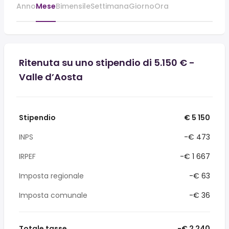
Anno
Mese
Bimensile
Settimana
Giorno
Ora
Ritenuta su uno stipendio di 5.150 € -
Valle d’Aosta
Stipendio
€ 5 150
INPS
-€ 473
IRPEF
-€ 1 667
Imposta regionale
-€ 63
Imposta comunale
-€ 36
Totale tasse
-€ 2 240