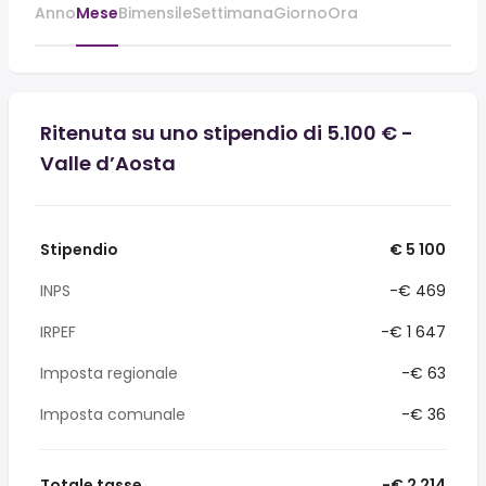
Anno
Mese
Bimensile
Settimana
Giorno
Ora
Ritenuta su uno stipendio di 5.100 € -
Valle d’Aosta
Stipendio
€ 5 100
INPS
-€ 469
IRPEF
-€ 1 647
Imposta regionale
-€ 63
Imposta comunale
-€ 36
Totale tasse
-€ 2 214