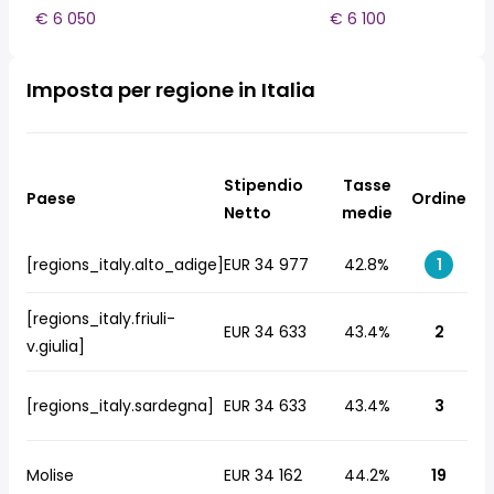
€ 6 050
€ 6 100
Imposta per regione in Italia
Stipendio
Tasse
Paese
Ordine
Netto
medie
[regions_italy.alto_adige]
EUR 34 977
42.8%
1
[regions_italy.friuli-
EUR 34 633
43.4%
2
v.giulia]
[regions_italy.sardegna]
EUR 34 633
43.4%
3
Molise
EUR 34 162
44.2%
19