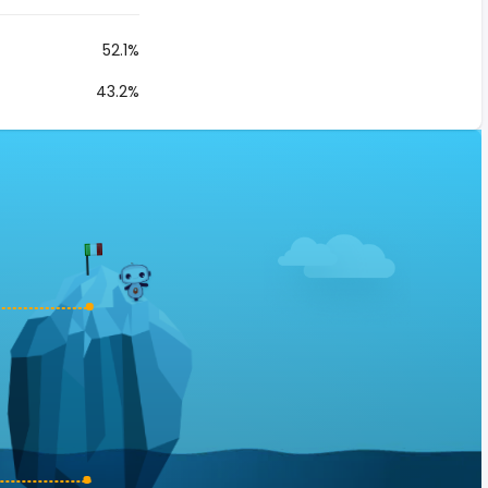
52.1%
43.2%