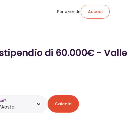
Per aziende
Accedi
stipendio di 60.000€ - Valle
ori?
Calcola
d’Aosta