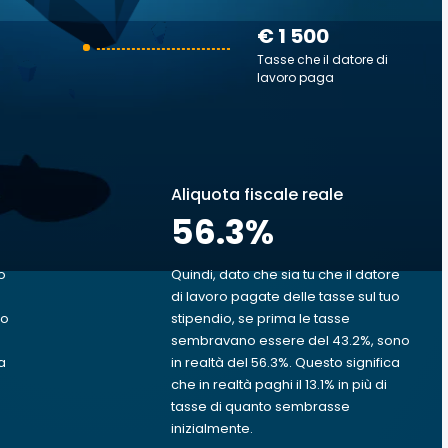
€ 1 500
Tasse che il datore di
lavoro paga
Aliquota fiscale reale
56.3
%
o
Quindi, dato che sia tu che il datore
di lavoro pagate delle tasse sul tuo
uo
stipendio, se prima le tasse
sembravano essere del 43.2%, sono
a
in realtà del 56.3%. Questo significa
che in realtà paghi il 13.1% in più di
tasse di quanto sembrasse
inizialmente.