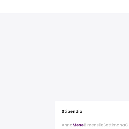
Stipendio
Anno
Mese
Bimensile
Settimana
G