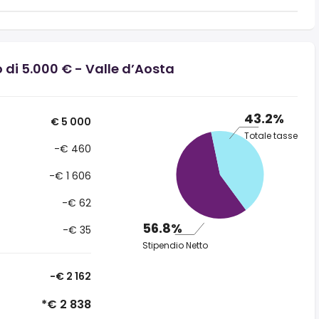
 di 5.000 € - Valle d’Aosta
43.2%
€ 5 000
Totale tasse
-€ 460
-€ 1 606
-€ 62
56.8%
-€ 35
Stipendio Netto
-€ 2 162
*€ 2 838