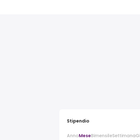
Stipendio
Anno
Mese
Bimensile
Settimana
G