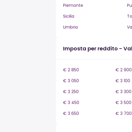
Piemonte
Pu
Sicilia
T
Umbria
Va
Imposta per reddito - Va
€ 2 850
€ 2 900
€ 3 050
€ 3 100
€ 3 250
€ 3 300
€ 3 450
€ 3 500
€ 3 650
€ 3 700