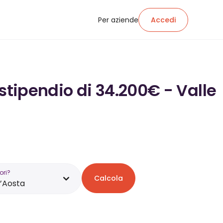
Per aziende
Accedi
stipendio di 34.200€ - Valle
ori?
Calcola
d’Aosta