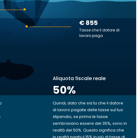
€ 855
Tasse che il datore di
lavoro paga
Aliquota fiscale reale
50
%
o
Quindi, dato che sia tu che il datore
di lavoro pagate delle tasse sul tuo
o
stipendio, se prima le tasse
sembravano essere del 35%, sono in
realtà del 50%. Questo significa che
in realtà paghi il 15% in più di tasse di