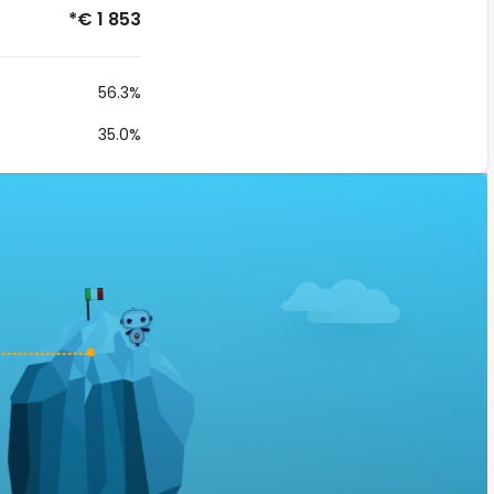
*€ 1 853
56.3%
35.0%