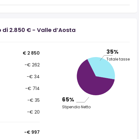
 di 2.850 € - Valle d’Aosta
35%
€ 2 850
Totale tasse
-€ 262
-€ 34
-€ 714
65%
-€ 35
Stipendio Netto
-€ 20
-€ 997