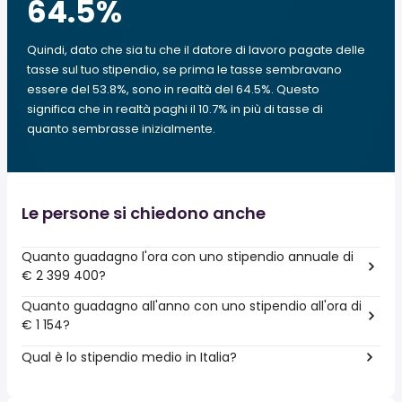
64.5
%
Quindi, dato che sia tu che il datore di lavoro pagate delle
tasse sul tuo stipendio, se prima le tasse sembravano
essere del 53.8%, sono in realtà del 64.5%. Questo
significa che in realtà paghi il 10.7% in più di tasse di
quanto sembrasse inizialmente.
Le persone si chiedono anche
Quanto guadagno l'ora con uno stipendio annuale di
€ 2 399 400?
Quanto guadagno all'anno con uno stipendio all'ora di
€ 1 154?
Qual è lo stipendio medio in Italia?