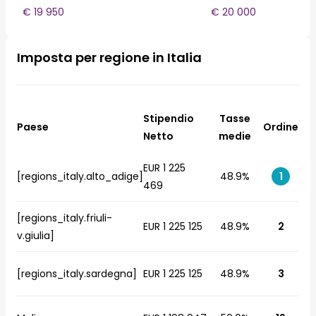
€ 19 950
€ 20 000
Imposta per regione in Italia
Stipendio
Tasse
Paese
Ordine
Netto
medie
EUR 1 225
[regions_italy.alto_adige]
48.9%
1
469
[regions_italy.friuli-
EUR 1 225 125
48.9%
2
v.giulia]
[regions_italy.sardegna]
EUR 1 225 125
48.9%
3