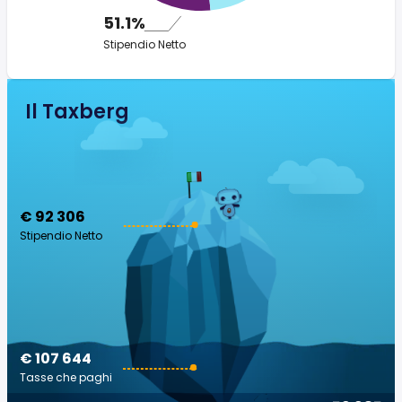
51.1%
Stipendio Netto
Il Taxberg
€ 92 306
Stipendio Netto
€ 107 644
Tasse che paghi