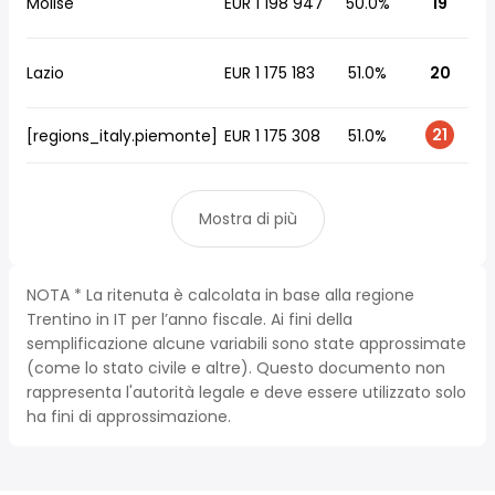
Molise
EUR 1 198 947
50.0%
19
Lazio
EUR 1 175 183
51.0%
20
21
[regions_italy.piemonte]
EUR 1 175 308
51.0%
Mostra di più
NOTA * La ritenuta è calcolata in base alla regione
Trentino in IT per l’anno fiscale. Ai fini della
semplificazione alcune variabili sono state approssimate
(come lo stato civile e altre). Questo documento non
rappresenta l'autorità legale e deve essere utilizzato solo
ha fini di approssimazione.