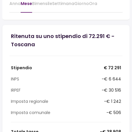
Anno
Mese
Bimensile
Settimana
Giorno
Ora
Ritenuta su uno stipendio di 72.291 € -
Toscana
Stipendio
€ 72 291
INPS
-€ 6 644
IRPEF
-€ 30 516
Imposta regionale
-€ 1 242
Imposta comunale
-€ 506
Totale tasse
-€ 38 908