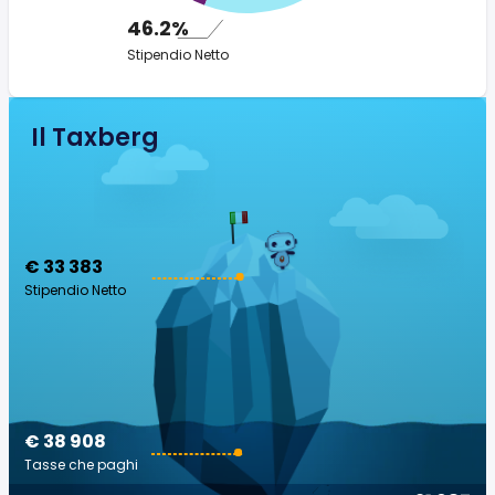
46.2%
Stipendio Netto
Il Taxberg
€ 33 383
Stipendio Netto
€ 38 908
Tasse che paghi