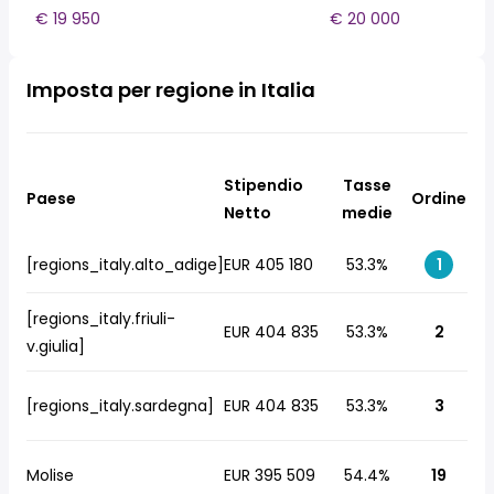
€ 19 950
€ 20 000
Imposta per regione in Italia
Stipendio
Tasse
Paese
Ordine
Netto
medie
[regions_italy.alto_adige]
EUR 405 180
53.3%
1
[regions_italy.friuli-
EUR 404 835
53.3%
2
v.giulia]
[regions_italy.sardegna]
EUR 404 835
53.3%
3
Molise
EUR 395 509
54.4%
19