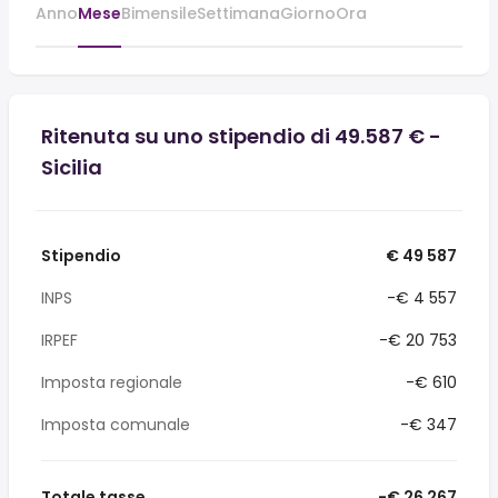
Anno
Mese
Bimensile
Settimana
Giorno
Ora
Ritenuta su uno stipendio di 49.587 € -
Sicilia
Stipendio
€ 49 587
INPS
-€ 4 557
IRPEF
-€ 20 753
Imposta regionale
-€ 610
Imposta comunale
-€ 347
Totale tasse
-€ 26 267