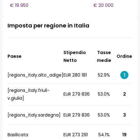
€ 19 950
€ 20 000
Imposta per regione in Italia
Stipendio
Tasse
Paese
Ordine
Netto
medie
[regions_italy.alto_adige]
EUR 280 181
52.9%
1
[regions_italy.friuli-
EUR 279 836
53.0%
2
v.giulia]
[regions_italy.sardegna]
EUR 279 836
53.0%
3
Basilicata
EUR 273 291
54.1%
19