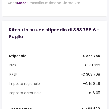
Anno
Mese
Bimensile
Settimana
Giorno
Ora
Ritenuta su uno stipendio di 858.785 € -
Puglia
Stipendio
€ 858 785
INPS
-€ 78 922
IRPEF
-€ 368 708
Imposta regionale
-€ 14 848
Imposta comunale
-€ 6 011
Totale tasse
-€ 468 490