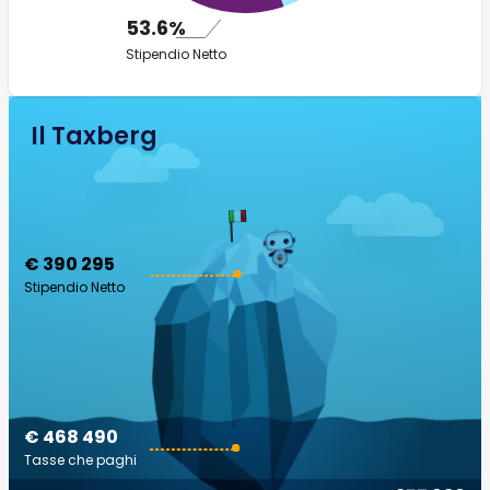
53.6%
Stipendio Netto
Il Taxberg
€ 390 295
Stipendio Netto
€ 468 490
Tasse che paghi