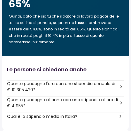
65
%
Quindi, dato che sia tu che il datore di lavoro pagate delle
tasse sul tuo stipendio, se prima le tasse sembravano
essere del 54.6%, sono in realtà del 65%. Questo significa
che in realtà paghi il 10.4% in più di tasse di quanto
sembrasse inizialmente.
Le persone si chiedono anche
Quanto guadagno l'ora con uno stipendio annuale di
€ 10 305 420?
Quanto guadagno all'anno con uno stipendio all'ora di
€ 4 955?
Qual è lo stipendio medio in Italia?