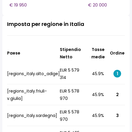
€ 19 950
€ 20 000
Imposta per regione in Italia
Stipendio
Tasse
Paese
Ordine
Netto
medie
EUR 5 579
[regions_italy.alto_adige]
45.9%
1
314
[regions_italy.friuli-
EUR 5 578
45.9%
2
v.giulia]
970
EUR 5 578
[regions_italy.sardegna]
45.9%
3
970