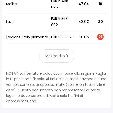
EUR 5 465
Molise
47.0%
19
826
EUR 5 363
Lazio
48.0%
20
002
21
[regions_italy.piemonte]
EUR 5 363 127
48.0%
Mostra di più
NOTA * La ritenuta è calcolata in base alla regione Puglia
in IT per l’anno fiscale. Ai fini della semplificazione alcune
variabili sono state approssimate (come lo stato civile e
altre). Questo documento non rappresenta l'autorità
legale e deve essere utilizzato solo ha fini di
approssimazione.