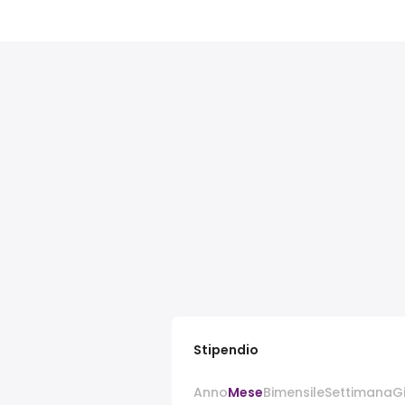
Stipendio
Anno
Mese
Bimensile
Settimana
G