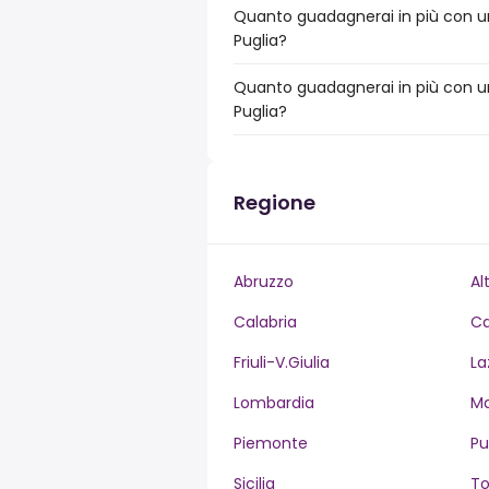
Quanto guadagnerai in più con un 
Puglia?
Quanto guadagnerai in più con un
Puglia?
Regione
Abruzzo
Al
Calabria
C
Friuli-V.Giulia
La
Lombardia
M
Piemonte
Pu
Sicilia
T