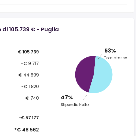
 di 105.739 € - Puglia
53%
€ 105 739
Totale tasse
-€ 9 717
-€ 44 899
-€ 1 820
47%
-€ 740
Stipendio Netto
-€ 57 177
*€ 48 562