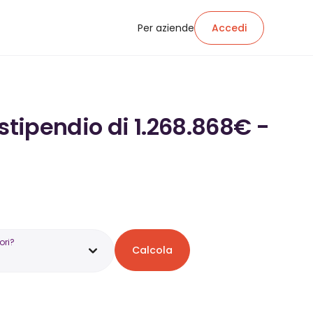
Per aziende
Accedi
stipendio di 1.268.868€ -
ori?
Calcola