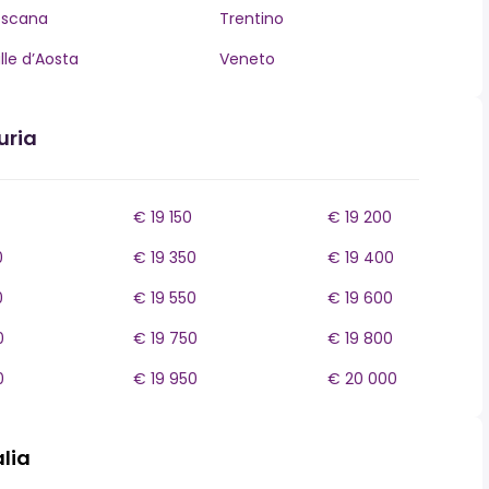
oscana
Trentino
lle d’Aosta
Veneto
uria
€ 19 150
€ 19 200
0
€ 19 350
€ 19 400
0
€ 19 550
€ 19 600
0
€ 19 750
€ 19 800
0
€ 19 950
€ 20 000
alia