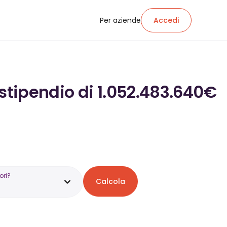
Per aziende
Accedi
 stipendio di 1.052.483.640€
ori?
Calcola