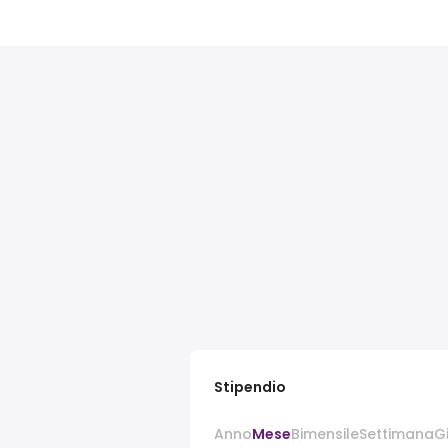
Stipendio
Anno
Mese
Bimensile
Settimana
G