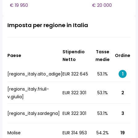
€ 19 950
€ 20 000
Imposta per regione in Italia
Stipendio
Tasse
Paese
Ordine
Netto
medie
[regions_italy.alto_adige]
EUR 322 645
53.1%
1
[regions_italy.friuli-
EUR 322 301
53.1%
2
v.giulia]
[regions_italy.sardegna]
EUR 322 301
53.1%
3
Molise
EUR 314 953
54.2%
19