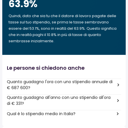
63.9
%
Quindi, dato che sia tu che il datore di lavoro pagate delle
tasse sul tuo stipendio, se prima le tasse sembravano
essere del 53.1%, sono in realtà del 63.9%. Questo significa
che in realtà paghi il 10.8% in più di tasse di quanto
sembrasse inizialmente.
Le persone si chiedono anche
Quanto guadagno l'ora con uno stipendio annuale di
€ 687 600?
Quanto guadagno all'anno con uno stipendio all'ora
di € 331?
Qual è lo stipendio medio in Italia?